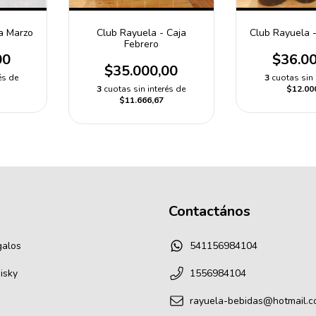
a Marzo
Club Rayuela - Caja
Club Rayuela -
Febrero
00
$36.0
$35.000,00
és de
3
cuotas sin 
3
cuotas sin interés de
$12.00
$11.666,67
Contactános
galos
541156984104
isky
1556984104
rayuela-bebidas@hotmail.