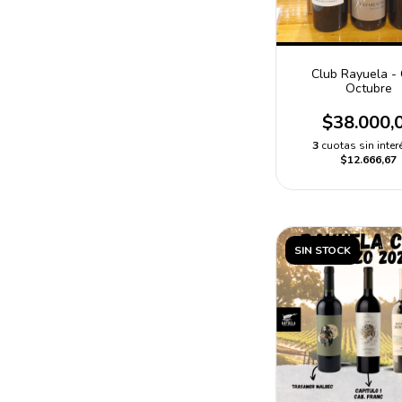
Club Rayuela - 
Octubre
$38.000,
3
cuotas sin inter
$12.666,67
SIN STOCK