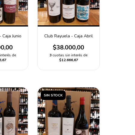
 Caja Junio
Club Rayuela - Caja Abril
00,00
$38.000,00
interés de
3
cuotas sin interés de
6,67
$12.666,67
SIN STOCK