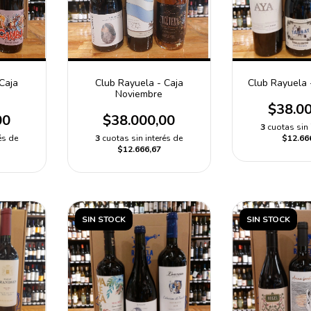
Caja
Club Rayuela -
Club Rayuela - Caja
Noviembre
$38.0
00
$38.000,00
3
cuotas sin 
és de
$12.66
3
cuotas sin interés de
$12.666,67
SIN STOCK
SIN STOCK