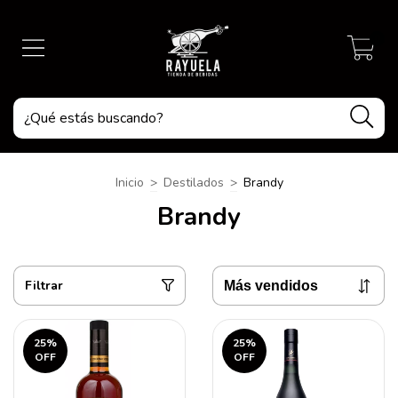
0
Inicio
>
Destilados
>
Brandy
Brandy
Filtrar
25
%
25
%
OFF
OFF