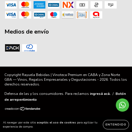
Medios de envío
Copyright Rayuela Bebidas | Vinoteca Premium en CABA y Zona Norte
GBA — Vinos, Regalos Empresariales y Degustaciones - 2026. Todos los
derechos reservados.
Defensa de las y los consumidores. Para reclamos
ingresá acá.
/
Botón
de arrepentimiento
Al navegar por este sitio
aceptás el uso de cookies
para agilizar tu
ENTENDIDO
experiencia de compra.