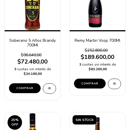
Soberano 5 Años Brandy
Remy Martin Vsop 700Ml
700Ml
$252.800,00
$96.640,00
$189.600,00
$72.480,00
3
cuotas sin interés de
3
cuotas sin interés de
$63.200,00
$24.160,00
COMPRAR
COMPRAR
25
%
SIN STOCK
OFF