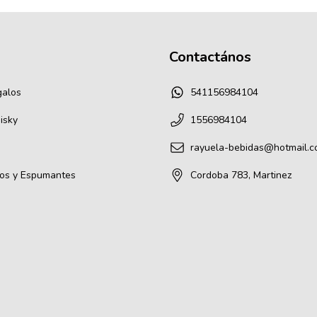
Contactános
galos
541156984104
isky
1556984104
rayuela-bebidas@hotmail.
os y Espumantes
Cordoba 783, Martinez