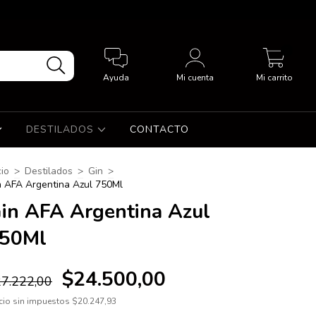
0
Ayuda
Mi cuenta
Mi carrito
DESTILADOS
CONTACTO
cio
>
Destilados
>
Gin
>
n AFA Argentina Azul 750Ml
in AFA Argentina Azul
50Ml
$24.500,00
7.222,00
cio sin impuestos
$20.247,93