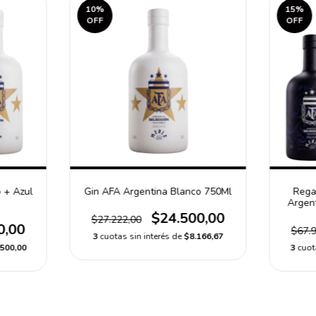
10
%
15
%
OFF
OFF
 + Azul
Gin AFA Argentina Blanco 750Ml
Rega
Argen
$24.500,00
$27.222,00
0,00
$67.9
3
cuotas sin interés de
$8.166,67
500,00
3
cuot