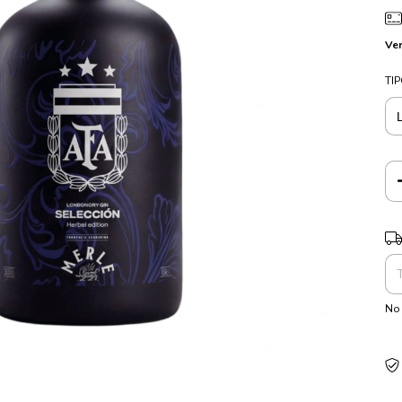
Ver
TI
Ent
No 