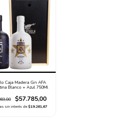
lo Caja Madera Gin AFA
tina Blanco + Azul 750Ml
$57.785,00
83,00
as sin interés de
$19.261,67