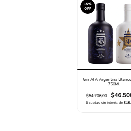
15
%
OFF
Gin AFA Argentina Blanco
750Ml
$46.50
$54.706,00
3
cuotas sin interés de
$15.