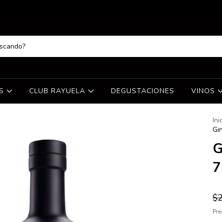
ES
CLUB RAYUELA
DEGUSTACIONES
VINOS
Ini
Gi
G
7
$2
Pre