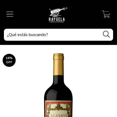
0
18
%
OFF