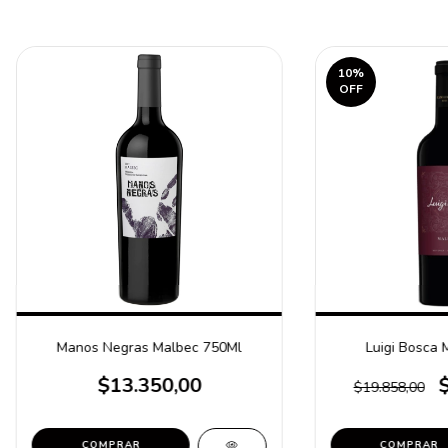
10
%
OFF
Manos Negras Malbec 750Ml
Luigi Bosca 
$13.350,00
$19.858,00
COMPRAR
COMPRAR