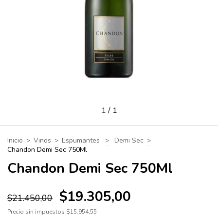
1
/
1
Inicio
>
Vinos
>
Espumantes
>
Demi Sec
>
Chandon Demi Sec 750Ml
Chandon Demi Sec 750Ml
$19.305,00
$21.450,00
Precio sin impuestos
$15.954,55