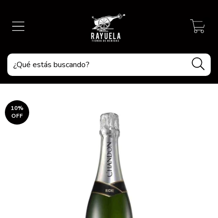
0
10
%
OFF