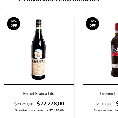
10
%
10
%
OFF
OFF
Fernet Branca Litro
Cinzano R
$22.278,00
$24.753,00
$9.350,00
3
cuotas sin interés de
$7.426,00
3
cuotas sin int