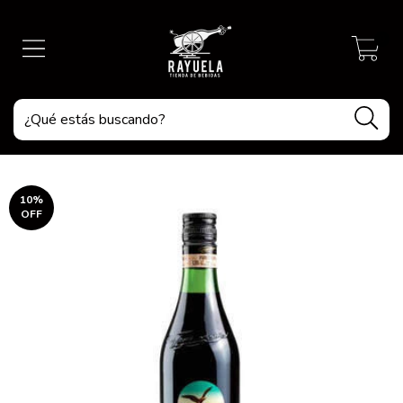
0
10
%
OFF