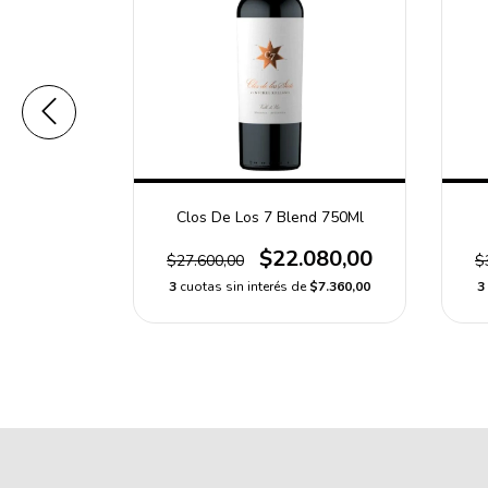
t Malbec
Clos De Los 7 Blend 750Ml
$22.080,00
$27.600,00
$
550,00
3
cuotas sin interés de
$7.360,00
3
e
$5.516,67