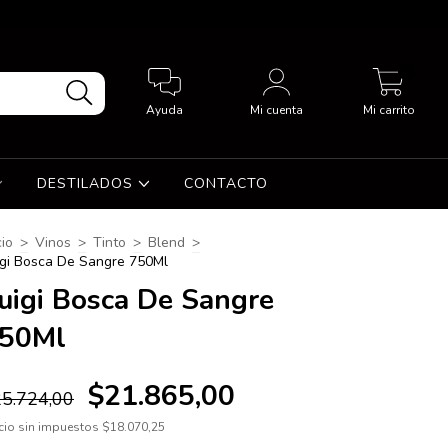
0
Ayuda
Mi cuenta
Mi carrito
DESTILADOS
CONTACTO
cio
>
Vinos
>
Tinto
>
Blend
>
igi Bosca De Sangre 750Ml
uigi Bosca De Sangre
50Ml
$21.865,00
5.724,00
cio sin impuestos
$18.070,25