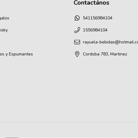
Contactános
galos
541156984104
isky
1556984104
rayuela-bebidas@hotmail.
os y Espumantes
Cordoba 783, Martinez