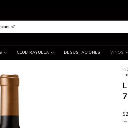
ES
CLUB RAYUELA
DEGUSTACIONES
VINOS
Ini
Lu
L
7
$2
Pre