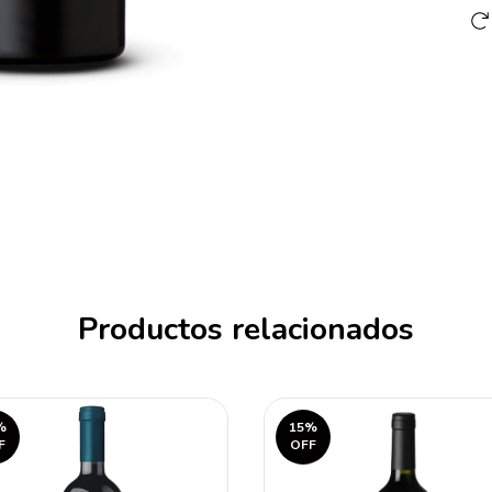
Productos relacionados
%
15
%
F
OFF