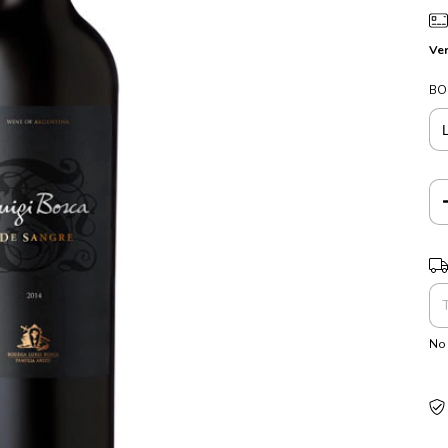
Ver
BO
Ent
No 