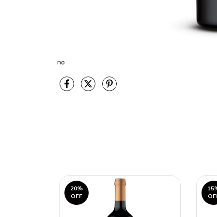
no
20
%
15
OFF
OF