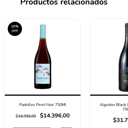
Productos relacionados
15
%
OFF
Padrillos Pinot Noir 750Ml
Algodon Black L
75
$14.396,00
$16.936,00
$31.7