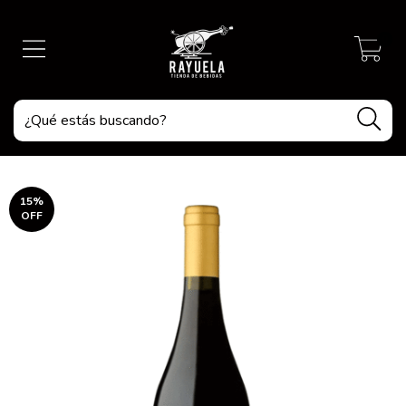
0
15
%
OFF